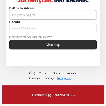
E-posta adresinizi girin
E-Posta Adresi
Parolanızı girin
Parola
Parolanızı mı unuttunuz?
Giriş Yap
Örgüt Yönetim Sistemi taşındı.
Giriş yapmak için
tıklayınız.
Türkiye İşçi Partisi 2025